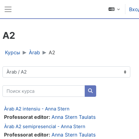
Перейти к основному содержанию
Вхо
Боковая панель
A2
Курсы
Àrab
A2
Категории курсов
Поиск курса
Поиск курса
Àrab A2 intensiu - Anna Stern
Professorat editor:
Anna Stern Taulats
Àrab A2 semipresencial - Anna Stern
Professorat editor:
Anna Stern Taulats