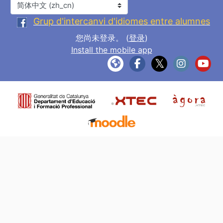
语言
Grup d'intercanvi d'idiomes entre alumnes
您尚未登录。 (
登录
)
Install the mobile app