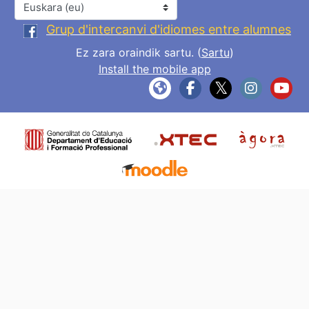
Hizkuntza
Grup d'intercanvi d'idiomes entre alumnes
Ez zara oraindik sartu. (
Sartu
)
Install the mobile app