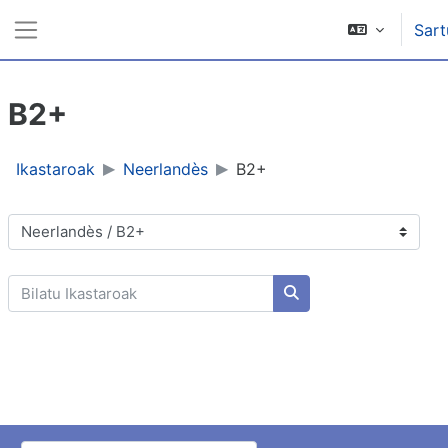
Joan eduki nagusira zuzenean
Sart
Alboko panela
B2+
Ikastaroak
Neerlandès
B2+
Ikastaro-kategoriak
Bilatu Ikastaroak
Bilatu Ikastaroak