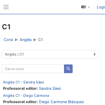
Vai al contenuto principale
Logi
Pannello laterale
C1
Corsi
Anglès
C1
Categorie di corso
Cerca corsi
Cerca corsi
Anglès C1 - Sandra Sáez
Professorat editor:
Sandra Sáez
Anglès C1 - Diego Carmona
Professorat editor:
Diego Carmona Blázquez