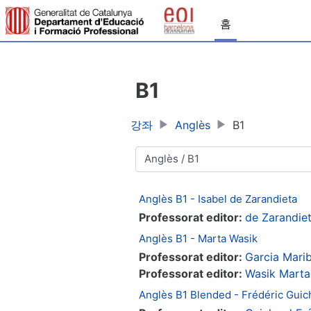
메인 콘텐츠로 건너뛰기
홈
B1
강좌
Anglès
B1
강좌 범주
Anglès B1 - Isabel de Zarandieta
Professorat editor:
de Zarandiet
Anglès B1 - Marta Wasik
Professorat editor:
Garcia Marib
Professorat editor:
Wasik Marta
Anglès B1 Blended - Frédéric Guic