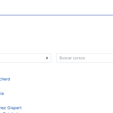
Buscar cursos
icherd
ia
nez Gispert