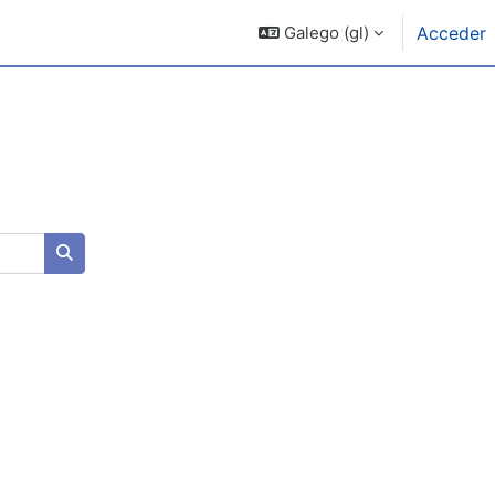
Galego ‎(gl)‎
Acceder
Buscar cursos