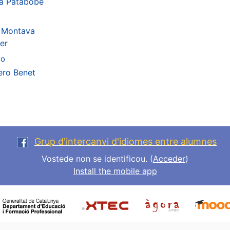
ra Patabobe
 Montava
er
ro
ero Benet
Grup d'intercanvi d'idiomes entre alumnes
Vostede non se identificou. (
Acceder
)
Install the mobile app