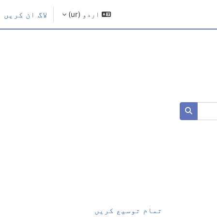
اردو ‎(ur)‎
لاگ ان کریں
کورسز تلاش کرو
تمام توسیع کریں