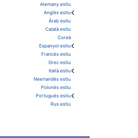
Alemany estiu
Anglès estiu
Àrab estiu
Català estiu
Coreà
Espanyol estiu
Francès estiu
Grec estiu
Italià estiu
Neerlandès estiu
Polonès estiu
Portuguès estiu
Rus estiu