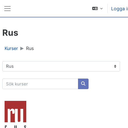
Gå direkt till huvudinnehåll
Logga i
Sidopanel
Rus
Kurser
Rus
Kurskategorier
Sök kurser
Sök kurser