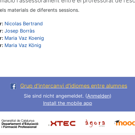
mació i assessorament entre el professorat de l'Esc
els materials de diferents sessions.
r:
Nicolas Bertrand
r:
Josep Borràs
r:
Maria Vaz Koenig
r:
Maria Vaz König
Grup d'intercanvi d'idiomes entre alumnes
Sie sind nicht angemeldet. (
Anmelden
)
Install the mobile app