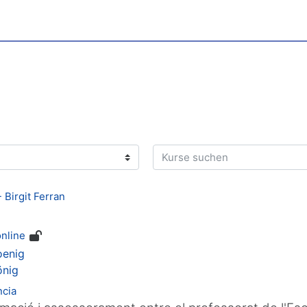
Kurse suchen
 Birgit Ferran
online
oenig
önig
ncia