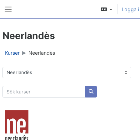
Gå direkt till huvudinnehåll
Logga i
Sidopanel
Neerlandès
Kurser
Neerlandès
Kurskategorier
Sök kurser
Sök kurser