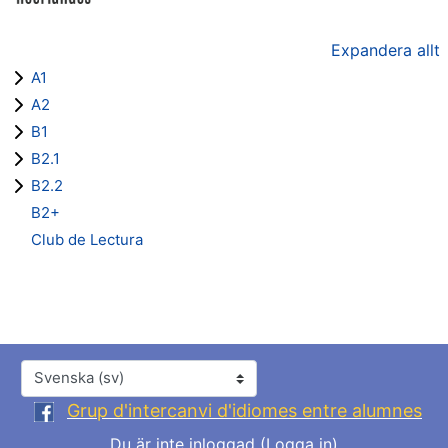
Expandera allt
A1
A2
B1
B2.1
B2.2
B2+
Club de Lectura
Språk
Grup d'intercanvi d'idiomes entre alumnes
Du är inte inloggad (
Logga in
)