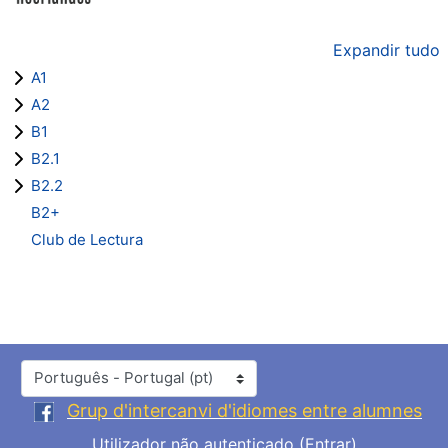
Expandir tudo
A1
A2
B1
B2.1
B2.2
B2+
Club de Lectura
Idioma
Grup d'intercanvi d'idiomes entre alumnes
Utilizador não autenticado (
Entrar
)