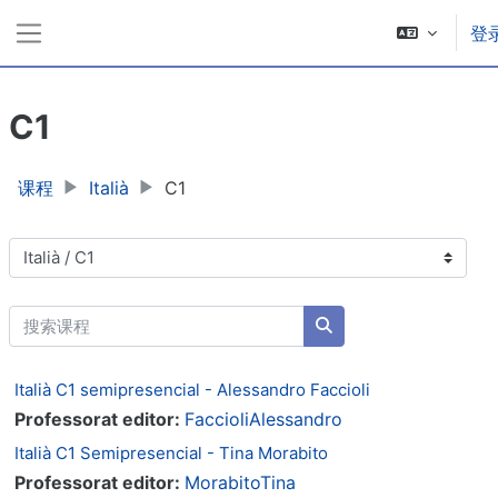
跳到主要内容
登
停靠面板
C1
课程
Italià
C1
课程类别
搜索课程
搜索课程
Italià C1 semipresencial - Alessandro Faccioli
Professorat editor:
FaccioliAlessandro
Italià C1 Semipresencial - Tina Morabito
Professorat editor:
MorabitoTina