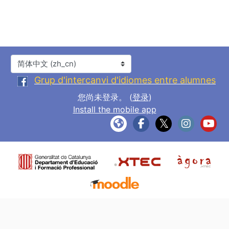
语言
Grup d'intercanvi d'idiomes entre alumnes
您尚未登录。 (
登录
)
Install the mobile app