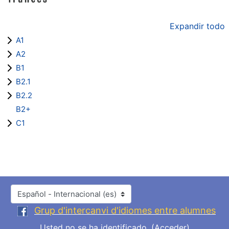
Expandir todo
A1
A2
B1
B2.1
B2.2
B2+
C1
Idioma
Grup d'intercanvi d'idiomes entre alumnes
Usted no se ha identificado. (
Acceder
)