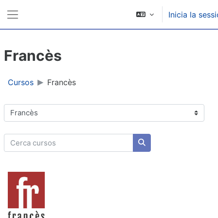
Ves al contingut principal
Inicia la sess
Panell lateral
Francès
Cursos
Francès
Categories de cursos
Cerca cursos
Cerca cursos