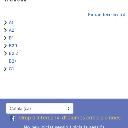
Expandeix-ho tot
A1
A2
B1
B2.1
B2.2
B2+
C1
Idioma
Grup d'intercanvi d'idiomes entre alumnes
No heu iniciat sessió (
Inicia la sessió
)