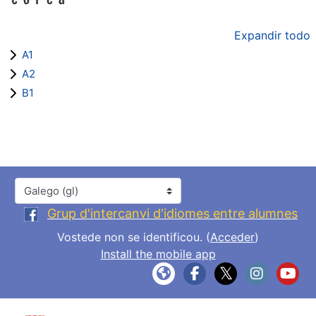
Expandir todo
A1
A2
B1
Idioma
Grup d'intercanvi d'idiomes entre alumnes
Vostede non se identificou. (
Acceder
)
Install the mobile app