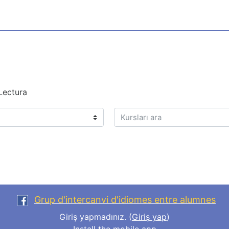
Lectura
Kursları ara
Grup d'intercanvi d'idiomes entre alumnes
Giriş yapmadınız. (
Giriş yap
)
Install the mobile app