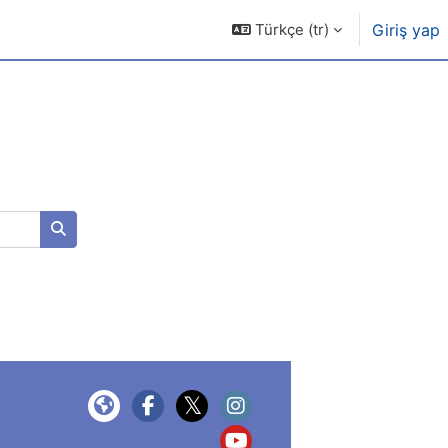
Türkçe ‎(tr)‎
Giriş yap
Kursları ara