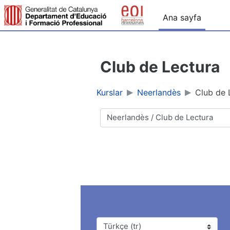
Ana içeriğe git
Ana sayfa
Club de Lectura
Kurslar
Neerlandès
Club de 
Kurs Kategorileri
Dil