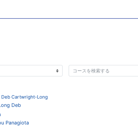
コースを検索する
- Deb Cartwright-Long
Long Deb
u
u Panagiota