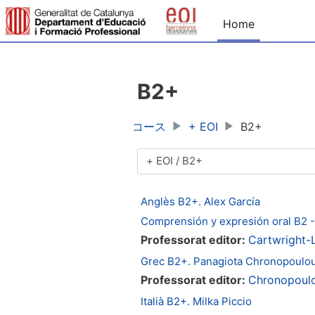
メインコンテンツへスキップする
Home
B2+
コース
+ EOI
B2+
コースカテゴリ
Anglès B2+. Alex García
Comprensión y expresión oral B2 
Professorat editor:
Cartwright-
Grec B2+. Panagiota Chronopoulo
Professorat editor:
Chronopoulo
Italià B2+. Milka Piccio