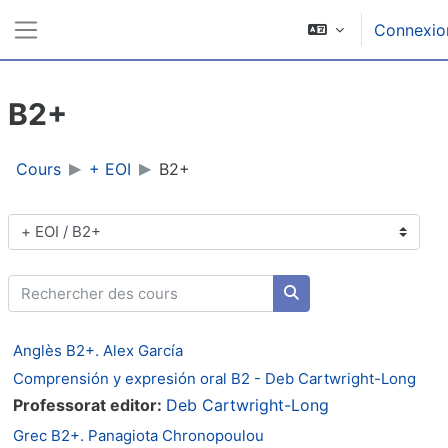
Passer au contenu principal
Connexio
Panneau latéral
B2+
Cours
+ EOI
B2+
Catégories de cours
Rechercher des cours
Rechercher des cours
Anglès B2+. Alex García
Comprensión y expresión oral B2 - Deb Cartwright-Long
Professorat editor:
Deb Cartwright-Long
Grec B2+. Panagiota Chronopoulou