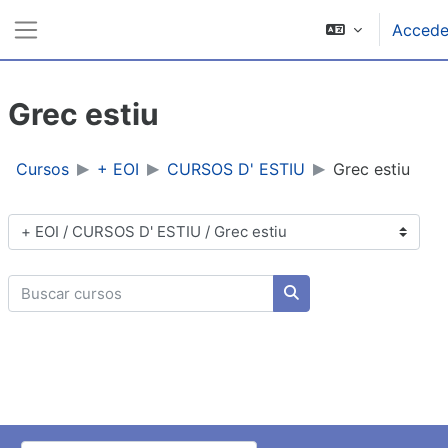
Ir ao contido principal
Accede
Panel lateral
Grec estiu
Cursos
+ EOI
CURSOS D' ESTIU
Grec estiu
Categorías de cursos
Buscar cursos
Buscar cursos