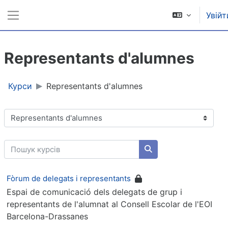
Перейти до головного вмісту
Увійт
Бокова панель
Representants d'alumnes
Курси
Representants d'alumnes
Категорії курсів
Пошук курсів
Пошук курсів
Fòrum de delegats i representants
Espai de comunicació dels delegats de grup i
representants de l'alumnat al Consell Escolar de l'EOI
Barcelona-Drassanes