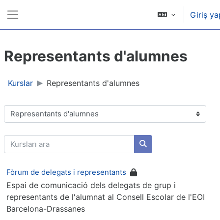
Ana içeriğe git
Giriş ya
Yan panel
Representants d'alumnes
Kurslar
Representants d'alumnes
Kurs Kategorileri
Kursları ara
Kursları ara
Fòrum de delegats i representants
Espai de comunicació dels delegats de grup i
representants de l'alumnat al Consell Escolar de l'EOI
Barcelona-Drassanes