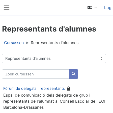
Ga naar hoofdinhoud
Logi
Zijpaneel
Representants d'alumnes
Cursussen
Representants d'alumnes
Cursuscategorieën
Zoek cursussen
Zoek cursussen
Fòrum de delegats i representants
Espai de comunicació dels delegats de grup i
representants de l'alumnat al Consell Escolar de l'EOI
Barcelona-Drassanes