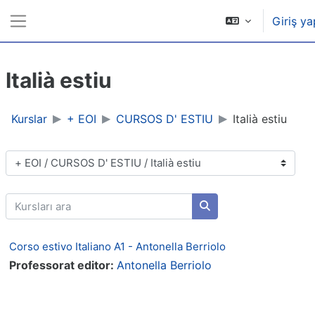
Ana içeriğe git
Giriş ya
Yan panel
Italià estiu
Kurslar
+ EOI
CURSOS D' ESTIU
Italià estiu
Kurs Kategorileri
Kursları ara
Kursları ara
Corso estivo Italiano A1 - Antonella Berriolo
Professorat editor:
Antonella Berriolo