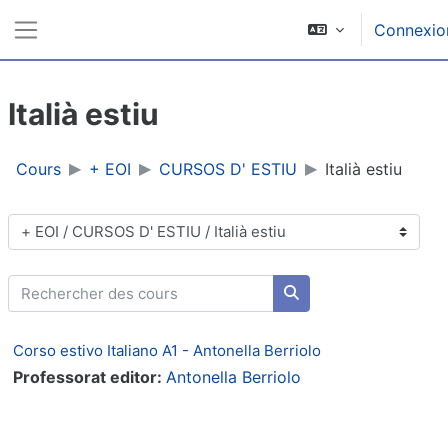
Passer au contenu principal
Connexio
Panneau latéral
Italià estiu
Cours
+ EOI
CURSOS D' ESTIU
Italià estiu
Catégories de cours
Rechercher des cours
Rechercher des cours
Corso estivo Italiano A1 - Antonella Berriolo
Professorat editor:
Antonella Berriolo