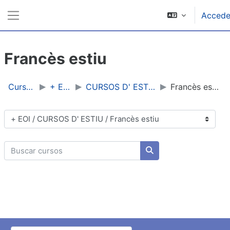
Salta al contenido principal
Accede
Panel lateral
Francès estiu
Cursos
+ EOI
CURSOS D' ESTIU
Francès estiu
Categorías
Buscar cursos
Buscar cursos