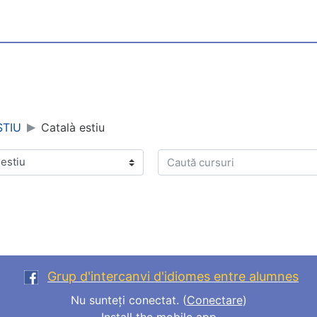
STIU
Català estiu
Caută cursuri
Grup d'intercanvi d'idiomes entre alumnes
Nu sunteți conectat. (
Conectare
)
Install the mobile app