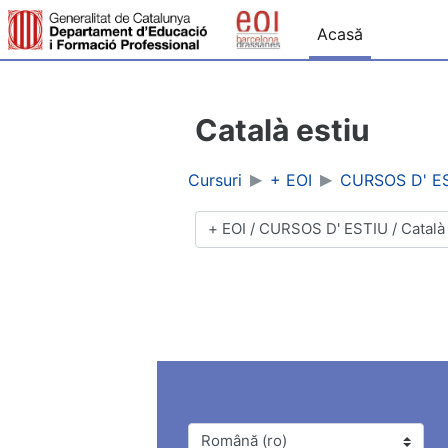
Sari la conţinutul principal
Acasă
Català estiu
Cursuri
+ EOI
CURSOS D' E
Categorii curs
Limbă