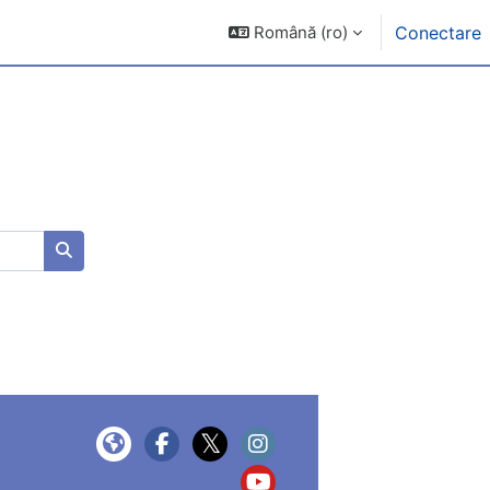
Română ‎(ro)‎
Conectare
Caută cursuri