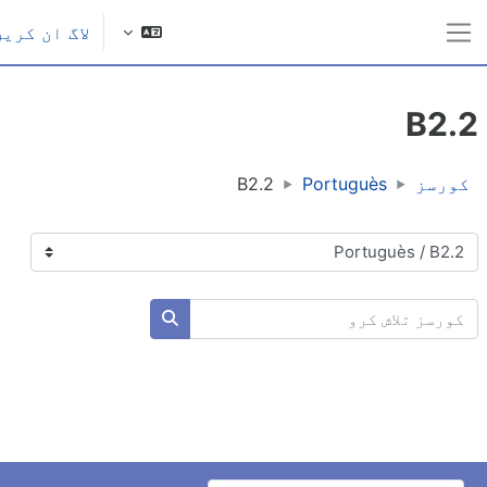
ل مواد کی طرف جائیں
لاگ ان کریں
ایک طرفہ پینل
B2.
کورسز
Portuguès
B2.2
ورس کی اقسام
ورسز تلاش کرو
کورسز تلاش کرو