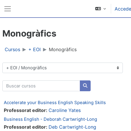
Ir ao contido principal
Accede
Panel lateral
Monogràfics
Cursos
+ EOI
Monogràfics
Categorías de cursos
Buscar cursos
Buscar cursos
Accelerate your Business English Speaking Skills
Professorat editor:
Caroline Yates
Business English - Deborah Cartwright-Long
Professorat editor:
Deb Cartwright-Long