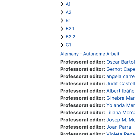
A1
A2
B1
B2.1
B2.2
C1
Alemany - Autonome Arbeit
Professorat editor:
Oscar Barto
Professorat editor:
Gernot Capel
Professorat editor:
angela carre
Professorat editor:
Judit Castell
Professorat editor:
Albert Ibáñ
Professorat editor:
Ginebra Mar
Professorat editor:
Yolanda Men
Professorat editor:
Liliana Mer
Professorat editor:
Josep M. M
Professorat editor:
Joan Parra
Professorat editor:
Violeta Pena