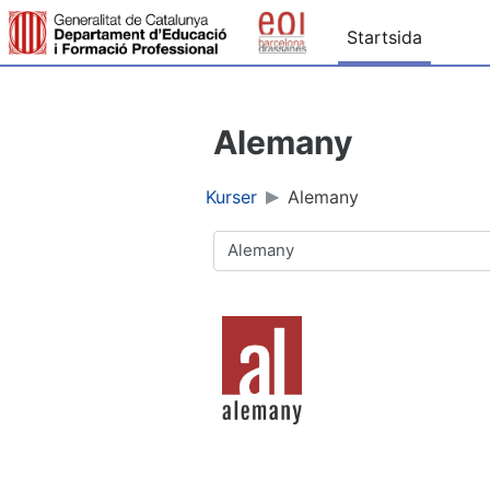
Gå direkt till huvudinnehåll
Startsida
Alemany
Kurser
Alemany
Kurskategorier