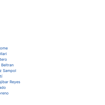
lome
lari
tero
 Beltran
ez Sampol
tí
jibar Reyes
cado
oreno