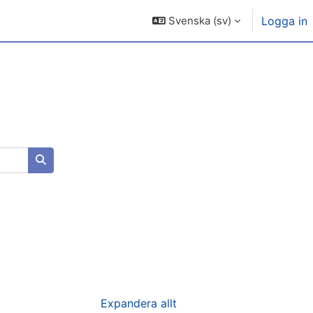
Svenska ‎(sv)‎
Logga in
Sök kurser
Expandera allt