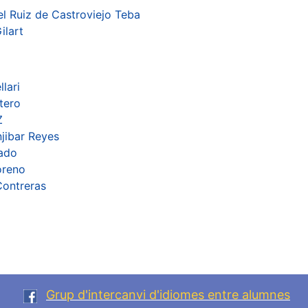
l Ruiz de Castroviejo Teba
ilart
lari
tero
Z
jibar Reyes
cado
oreno
Contreras
Grup d'intercanvi d'idiomes entre alumnes