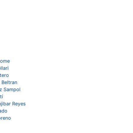
lome
lari
tero
 Beltran
ez Sampol
tí
jibar Reyes
cado
oreno