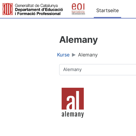
Zum Hauptinhalt
Startseite
Alemany
Kurse
Alemany
Kursbereiche