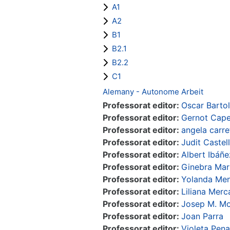
A1
A2
B1
B2.1
B2.2
C1
Alemany - Autonome Arbeit
Professorat editor:
Oscar Barto
Professorat editor:
Gernot Capel
Professorat editor:
angela carre
Professorat editor:
Judit Castell
Professorat editor:
Albert Ibáñ
Professorat editor:
Ginebra Mar
Professorat editor:
Yolanda Men
Professorat editor:
Liliana Mer
Professorat editor:
Josep M. M
Professorat editor:
Joan Parra
Professorat editor:
Violeta Pena