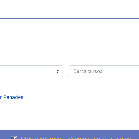
Cerca cursos
er Penades
Grup d'intercanvi d'idiomes entre alumnes