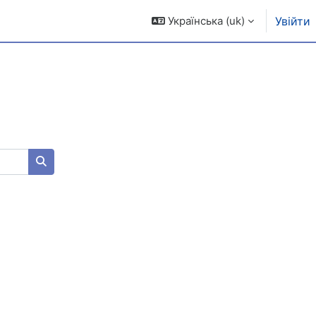
Українська ‎(uk)‎
Увійти
Пошук курсів