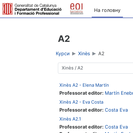
Перейти до головного вмісту
На головну
A2
Курси
Xinès
A2
Категорії курсів
Xinès A2 - Elena Martín
Professorat editor:
Martín Enebr
Xinès A2 - Eva Costa
Professorat editor:
Costa Eva
Xinès A2.1
Professorat editor:
Costa Eva