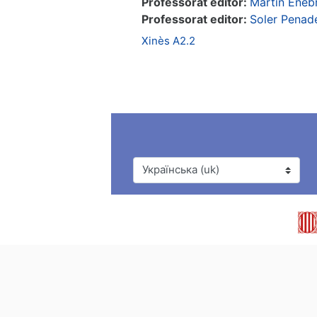
Professorat editor:
Martín Enebr
Professorat editor:
Soler Penad
Xinès A2.2
Мова інтерфейсу