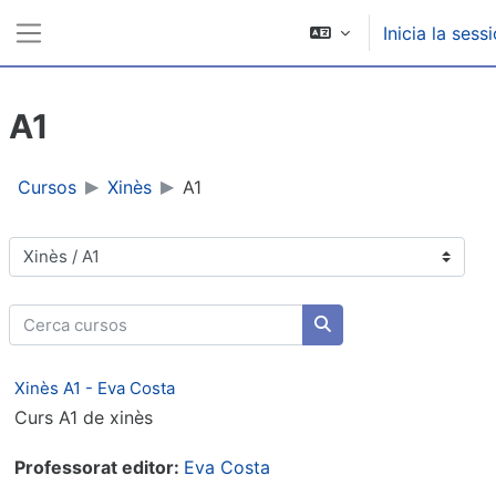
Ves al contingut principal
Inicia la sess
Panell lateral
A1
Cursos
Xinès
A1
Categories de cursos
Cerca cursos
Cerca cursos
Xinès A1 - Eva Costa
Curs A1 de xinès
Professorat editor:
Eva Costa