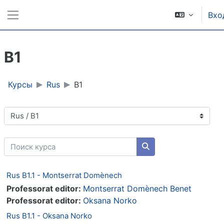
Перейти к основному содержанию
Вхо
Боковая панель
B1
Курсы
Rus
B1
Категории курсов
Поиск курса
Поиск курса
Rus B1.1 - Montserrat Domènech
Professorat editor:
Montserrat Domènech Benet
Professorat editor:
Oksana Norko
Rus B1.1 - Oksana Norko