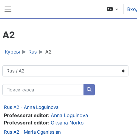
Перейти к основному содержанию
Вхо
Боковая панель
A2
Курсы
Rus
A2
Категории курсов
Поиск курса
Поиск курса
Rus A2 - Anna Loguinova
Professorat editor:
Anna Loguinova
Professorat editor:
Oksana Norko
Rus A2 - Maria Oganissian