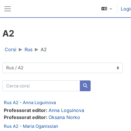
Vai al contenuto principale
Logi
Pannello laterale
A2
Corsi
Rus
A2
Categorie di corso
Cerca corsi
Cerca corsi
Rus A2 - Anna Loguinova
Professorat editor:
Anna Loguinova
Professorat editor:
Oksana Norko
Rus A2 - Maria Oganissian