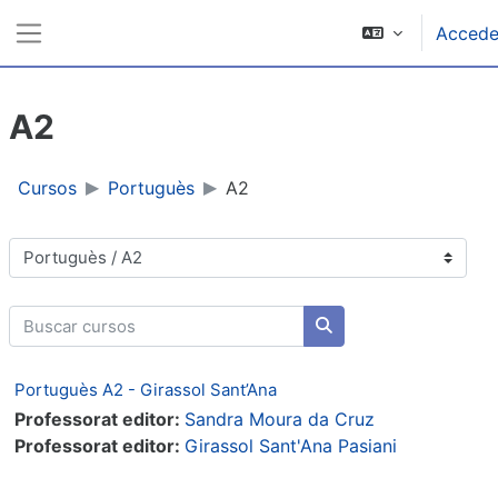
Salta al contenido principal
Accede
Panel lateral
A2
Cursos
Portuguès
A2
Categorías
Buscar cursos
Buscar cursos
Portuguès A2 - Girassol Sant’Ana
Professorat editor:
Sandra Moura da Cruz
Professorat editor:
Girassol Sant'Ana Pasiani