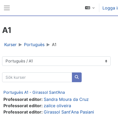
Gå direkt till huvudinnehåll
Logga i
Sidopanel
A1
Kurser
Portuguès
A1
Kurskategorier
Sök kurser
Sök kurser
Portuguès A1 - Girassol Sant’Ana
Professorat editor:
Sandra Moura da Cruz
Professorat editor:
zailce oliveira
Professorat editor:
Girassol Sant'Ana Pasiani