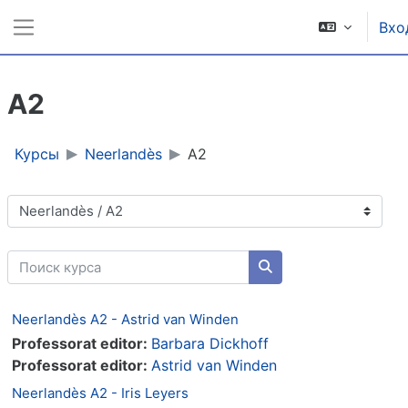
Перейти к основному содержанию
Вхо
Боковая панель
A2
Курсы
Neerlandès
A2
Категории курсов
Поиск курса
Поиск курса
Neerlandès A2 - Astrid van Winden
Professorat editor:
Barbara Dickhoff
Professorat editor:
Astrid van Winden
Neerlandès A2 - Iris Leyers