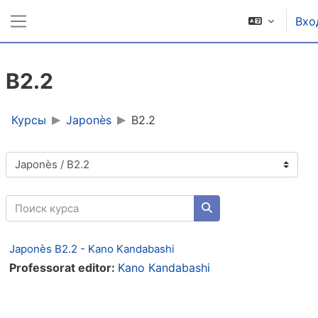
Перейти к основному содержанию
Вхо
Боковая панель
B2.2
Курсы
Japonès
B2.2
Категории курсов
Поиск курса
Поиск курса
Japonès B2.2 - Kano Kandabashi
Professorat editor:
Kano Kandabashi