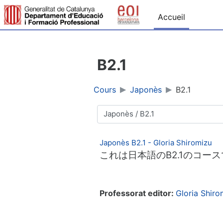
Passer au contenu principal
Accueil
B2.1
Cours
Japonès
B2.1
Catégories de cours
Japonès B2.1 - Gloria Shiromizu
これは日本語のB2.1のコー
Professorat editor:
Gloria Shir