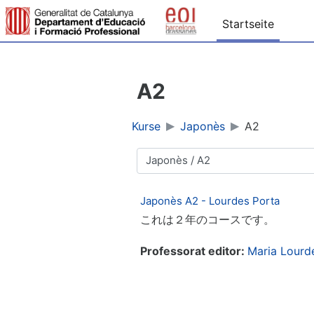
Zum Hauptinhalt
Startseite
A2
Kurse
Japonès
A2
Kursbereiche
Japonès A2 - Lourdes Porta
これは２年のコースです。
Professorat editor:
Maria Lourd