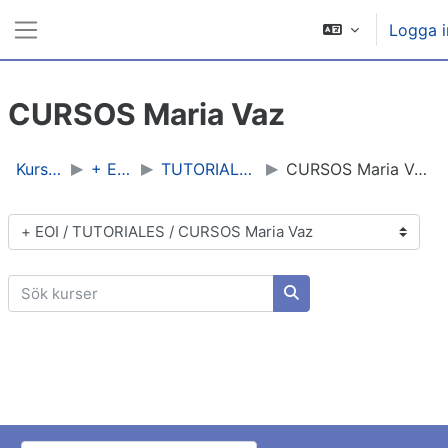
Gå direkt till huvudinnehåll
Logga i
Sidopanel
CURSOS Maria Vaz
Kurser
+ EOI
TUTORIALES
CURSOS Maria Vaz
Kurskategorier
Sök kurser
Sök kurser