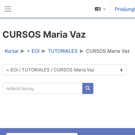
Pereiti į pagrindinį turinį
Prisijung
Šoninis skydelis
CURSOS Maria Vaz
Kursai
+ EOI
TUTORIALES
CURSOS Maria Vaz
Kursų kategorijos
Ieškoti kursų
Ieškoti kursų