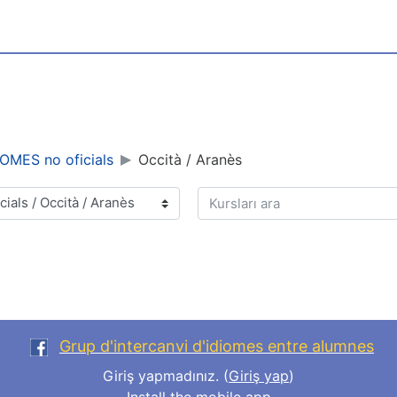
OMES no oficials
Occità / Aranès
Kursları ara
Grup d'intercanvi d'idiomes entre alumnes
Giriş yapmadınız. (
Giriş yap
)
Install the mobile app