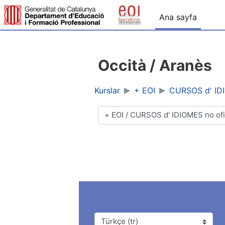
Ana içeriğe git
Ana sayfa
Occità / Aranès
Kurslar
+ EOI
CURSOS d' IDI
Kurs Kategorileri
Dil