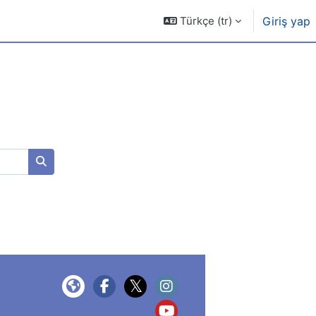
Türkçe ‎(tr)‎
Giriş yap
Kursları ara