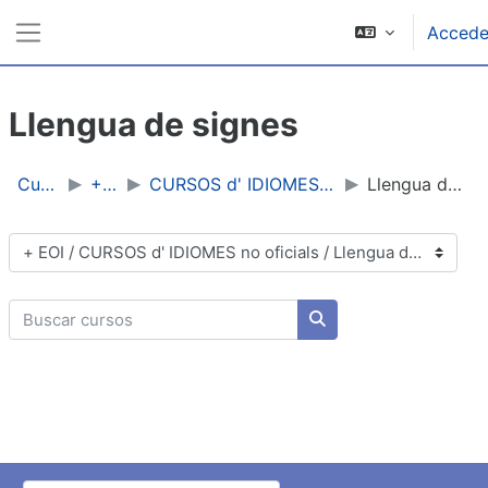
Ir ao contido principal
Accede
Panel lateral
Llengua de signes
Cursos
+ EOI
CURSOS d' IDIOMES no oficials
Llengua de signes
Categorías de cursos
Buscar cursos
Buscar cursos