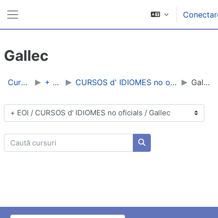
Sari la conţinutul principal
Conectar
Panou lateral
Gallec
Cursuri
+ EOI
CURSOS d' IDIOMES no oficials
Gallec
Categorii curs
Caută cursuri
Caută cursuri