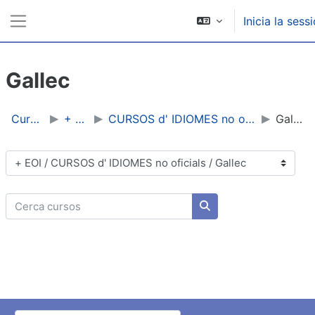
Ves al contingut principal
Inicia la sess
Panell lateral
Gallec
Cursos
+ EOI
CURSOS d' IDIOMES no oficials
Gallec
Categories de cursos
Cerca cursos
Cerca cursos