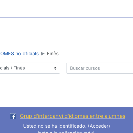
OMES no oficials
Finès
Buscar cursos
Grup d'intercanvi d'idiomes entre alumnes
Usted no se ha identificado. (
Acceder
)
Instala la aplicación móvil