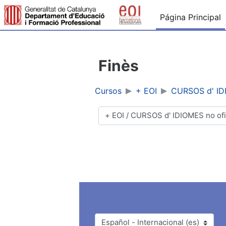
Salta al contenido principal
Página Principal
Finès
Cursos
+ EOI
CURSOS d' IDI
Categorías
Idioma