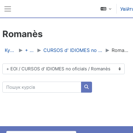
Перейти до головного вмісту
Увійт
Бокова панель
Romanès
Курси
+ EOI
CURSOS d' IDIOMES no oficials
Romanès
Категорії курсів
Пошук курсів
Пошук курсів